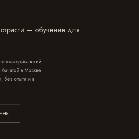
 страсти — обучение для
атиноамериканский
 бачатой в Москве
 без опыта и в
ЦЕНЫ